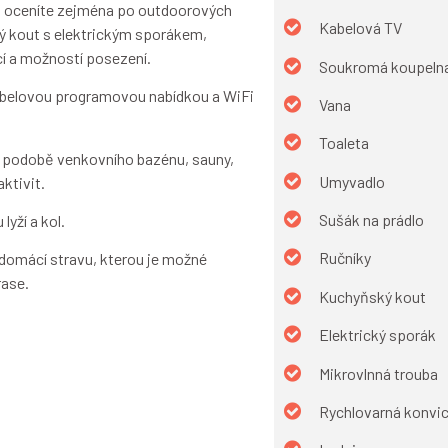
u oceníte zejména po outdoorových
Kabelová TV
ý kout s elektrickým sporákem,
cí a možností posezení.
Soukromá koupeln
kabelovou programovou nabídkou a WiFi
Vana
Toaleta
 podobě venkovního bazénu, sauny,
Umyvadlo
aktivit.
Sušák na prádlo
yží a kol.
Ručníky
u domácí stravu, kterou je možné
rase.
Kuchyňský kout
Elektrický sporák
Mikrovlnná trouba
Rychlovarná konvi