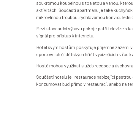
soukromou koupelnou s toaletou a vanou, ktero
aktivitách. Součástí apartmánu je také kuchyňsk
mikrovlnnou troubou, rychlovarnou konvicí, ledni
Mezi standardní výbavu pokoje patří televize s 
signál pro přístup k internetu.
Hotel svým hostům poskytuje příjemné zázemí v
sportovních či dětských hřišť vybízejících k řadě 
Hosté mohou využívat služeb recepce a úschovnu l
Součástí hotelu je i restaurace nabízející pestro
konzumovat buď přímo v restauraci, anebo na te