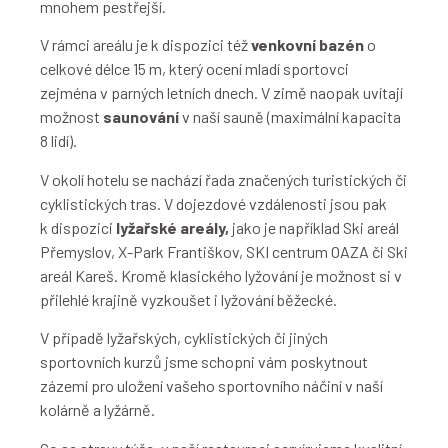
mnohem pestřejší.
V rámci areálu je k dispozici též
venkovní bazén
o
celkové délce 15 m, který ocení mladí sportovci
zejména v parných letních dnech. V zimě naopak uvítají
možnost
saunování
v naší sauně (maximální kapacita
8 lidí).
V okolí hotelu se nachází řada značených turistických či
cyklistických tras. V dojezdové vzdálenosti jsou pak
k dispozici
lyžařské areály,
jako je například Ski areál
Přemyslov, X-Park Františkov, SKI centrum OAZA či Ski
areál Kareš. Kromě klasického lyžování je možnost si v
přilehlé krajině vyzkoušet i lyžování běžecké.
V případě lyžařských, cyklistických či jiných
sportovních kurzů jsme schopni vám poskytnout
zázemí pro uložení vašeho sportovního náčiní v naší
kolárně a lyžárně.