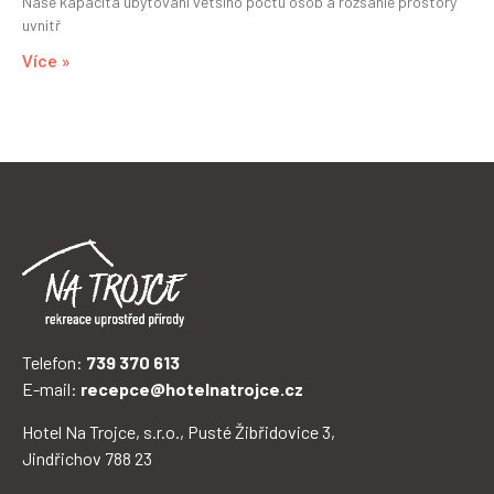
Naše kapacita ubytování většího počtu osob a rozsáhlé prostory
uvnitř
Více »
Telefon:
739 370 613
E-mail:
recepce@hotelnatrojce.cz
Hotel Na Trojce, s.r.o., Pusté Žibřidovice 3,
Jindřichov 788 23