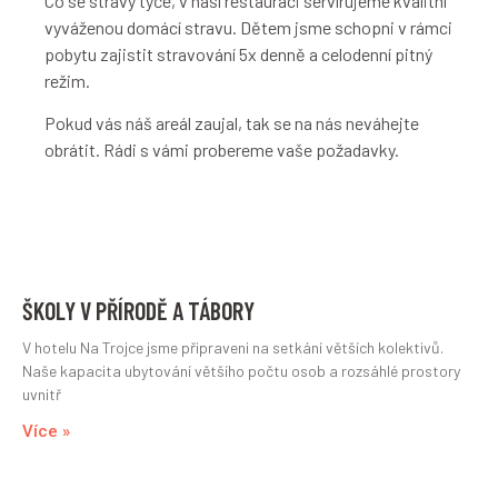
Co se stravy týče, v naší restauraci servírujeme kvalitní
vyváženou domácí stravu. Dětem jsme schopni v rámci
pobytu zajistit stravování 5x denně a celodenní pitný
režim.
Pokud vás náš areál zaujal, tak se na nás neváhejte
obrátit. Rádi s vámi probereme vaše požadavky.
ŠKOLY V PŘÍRODĚ A TÁBORY
V hotelu Na Trojce jsme připraveni na setkání větších kolektivů.
Naše kapacita ubytování většího počtu osob a rozsáhlé prostory
uvnitř
Více »